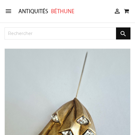


