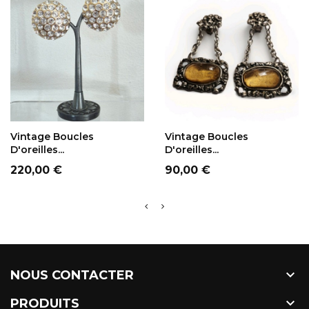
AJOUT AU PANIER
AJOUT AU PANIER
Vintage Boucles
Vintage Boucles
D'oreilles...
D'oreilles...
Prix
Prix
220,00 €
90,00 €

NOUS CONTACTER

PRODUITS