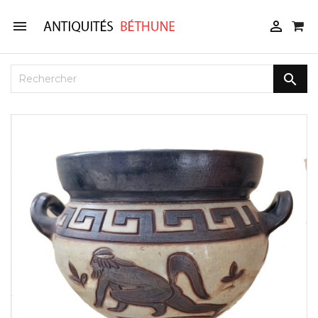


