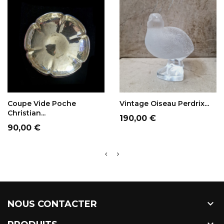
AJOUT AU PANIER
AJOUT AU PANIER
Coupe Vide Poche
Vintage Oiseau Perdrix...
Christian...
Prix
190,00 €
Prix
90,00 €

NOUS CONTACTER